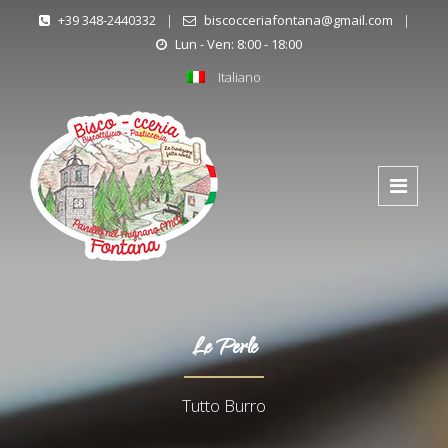
+39 348-2440332
|
biscocceriafontana@gmail.com
|
Lun - Ven: 8:00 - 18:00
Italiano
Le Perle
Tutto Burro