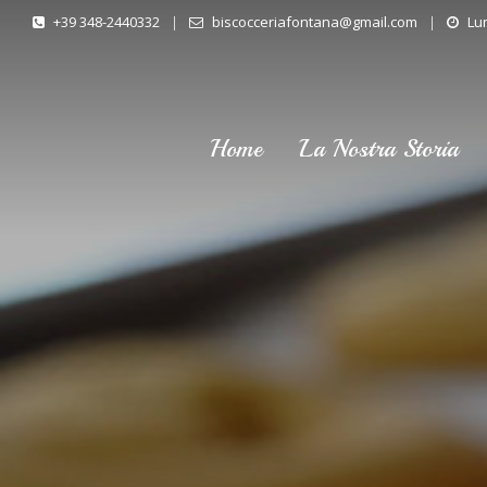
+39 348-2440332
|
biscocceriafontana@gmail.com
|
Lun
Home
La Nostra Storia