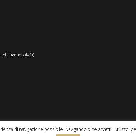
 nel Frignano (MO)
erienza di navigazione possibile. Navigandolo ne accetti l'utilizzo: 