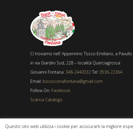
Ci troviamo nell’ Appennino Tosco-Emiliano, a Pavullo
in via Giardini Sud, 228 – località Querciagrossa
Giovanni Fontana:
348-2440332
Tel:
0536-22364
Email:
biscocceriafontana@gmail.com
Follow On:
Facebook
Scarica Catalogo
Questo sito web utilizza i cookie per assicurarti la migliore esp