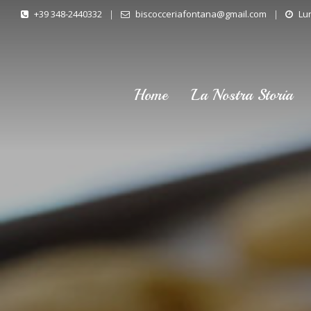
+39 348-2440332
|
biscocceriafontana@gmail.com
|
Lun
Home
La Nostra Storia