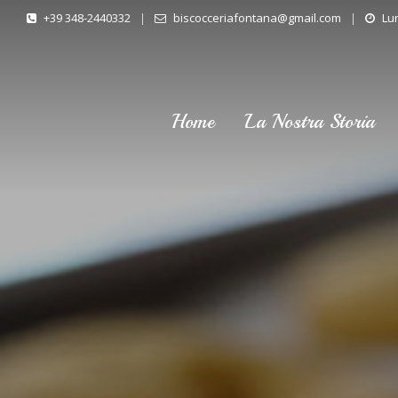
+39 348-2440332
|
biscocceriafontana@gmail.com
|
Lun
Home
La Nostra Storia