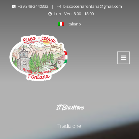
+39 348-2440332
|
biscocceriafontana@gmail.com
|
Lun - Ven: 8:00 - 18:00
Italiano
Il Biscottone
Tradizione