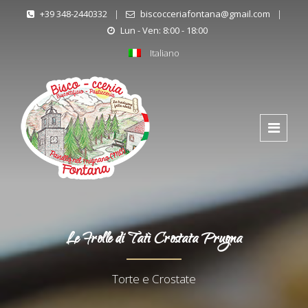
+39 348-2440332
|
biscocceriafontana@gmail.com
|
Lun - Ven: 8:00 - 18:00
Italiano
Le Frolle di Tatì Crostata Prugna
Torte e Crostate