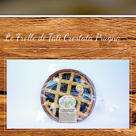
Le Frolle di Tatì Crostata Prugna