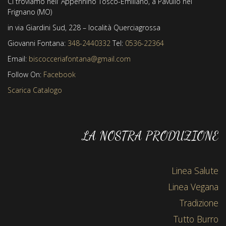
Ci troviamo nell’ Appennino Tosco-Emiliano, a Pavullo nel
Frignano (MO)
in via Giardini Sud, 228 – località Querciagrossa
Giovanni Fontana:
348-2440332
Tel:
0536-22364
Email:
biscocceriafontana@gmail.com
Follow On:
Facebook
Scarica Catalogo
LA NOSTRA PRODUZIONE
Linea Salute
Linea Vegana
Tradizione
Tutto Burro