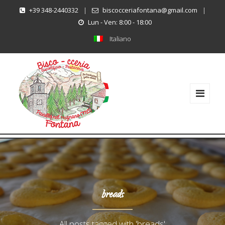
+39 348-2440332
|
biscocceriafontana@gmail.com
|
Lun - Ven: 8:00 - 18:00
Italiano
breads
All posts tagged with 'breads'