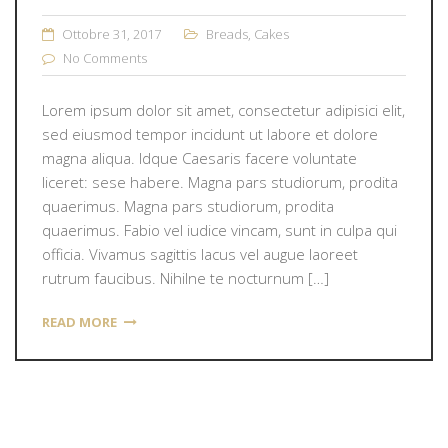
Ottobre 31, 2017
Breads
,
Cakes
No Comments
Lorem ipsum dolor sit amet, consectetur adipisici elit,
sed eiusmod tempor incidunt ut labore et dolore
magna aliqua. Idque Caesaris facere voluntate
liceret: sese habere. Magna pars studiorum, prodita
quaerimus. Magna pars studiorum, prodita
quaerimus. Fabio vel iudice vincam, sunt in culpa qui
officia. Vivamus sagittis lacus vel augue laoreet
rutrum faucibus. Nihilne te nocturnum […]
READ MORE