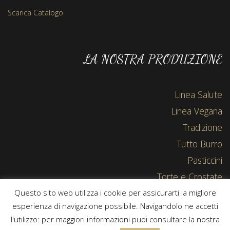
Scarica Catalogo
LA NOSTRA PRODUZIONE
Linea Salute
Linea Vegana
Tradizione
Tutto Burro
Pasticcini
Torte e Crostate
Questo sito web utilizza i cookie per assicurarti la migliore
esperienza di navigazione possibile. Navigandolo ne accetti
l'utilizzo: per maggiori informazioni puoi consultare la nostra
Copyright © 2015-2019 Bisco-cceria | Powered by
IS - Soluzioni