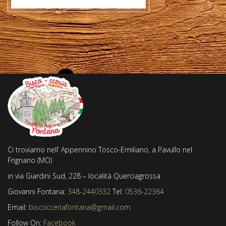
Ci troviamo nell’ Appennino Tosco-Emiliano, a Pavullo nel
Frignano (MO)
in via Giardini Sud, 228 – località Querciagrossa
Giovanni Fontana:
348-2440332
Tel:
0536-22364
Email:
biscocceriafontana@gmail.com
Follow On:
Facebook