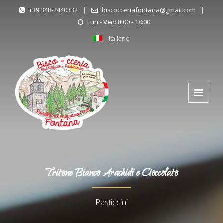
+39 348-2440332
|
biscocceriafontana@gmail.com
|
Lun - Ven: 8:00 - 18:00
Italiano
Tritone Bianco Arachidi e Cioccolato
Pasticcini