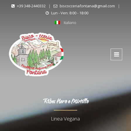
+39 348-2440332
|
biscocceriafontana@gmail.com
|
Lun - Ven: 8:00 - 18:00
Italiano
Ribes Nero e Mirtillo
Linea Vegana