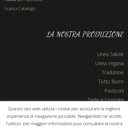
Scarica Catalogo
LA NOSTRA PRODUZIONE
Linea Salute
Linea Vegana
Tradizione
Tutto Burro
Pasticcini
Torte e Crostate
Questo sito web utilizza i cookie per assicurarti la migliore
esperienza di navigazione possibile. Navigandolo ne accetti
l'utilizzo: per maggiori informazioni puoi consultare la nostra
Copyright © 2015-2019 Bisco-cceria | Powered by
IS - Soluzioni