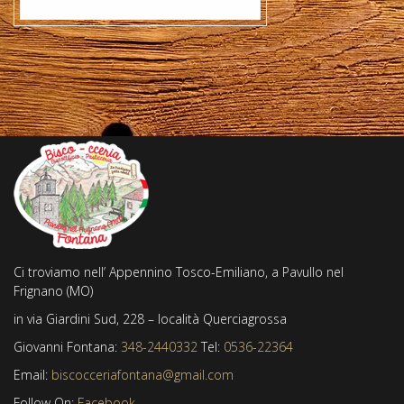
Ci troviamo nell’ Appennino Tosco-Emiliano, a Pavullo nel
Frignano (MO)
in via Giardini Sud, 228 – località Querciagrossa
Giovanni Fontana:
348-2440332
Tel:
0536-22364
Email:
biscocceriafontana@gmail.com
Follow On:
Facebook