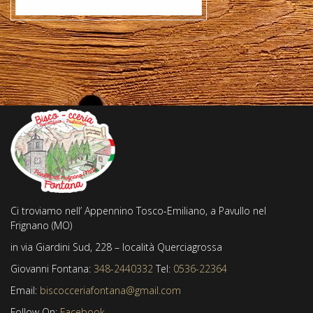
Ci troviamo nell’ Appennino Tosco-Emiliano, a Pavullo nel
Frignano (MO)
in via Giardini Sud, 228 – località Querciagrossa
Giovanni Fontana:
348-2440332
Tel:
0536-22364
Email:
biscocceriafontana@gmail.com
Follow On:
Facebook