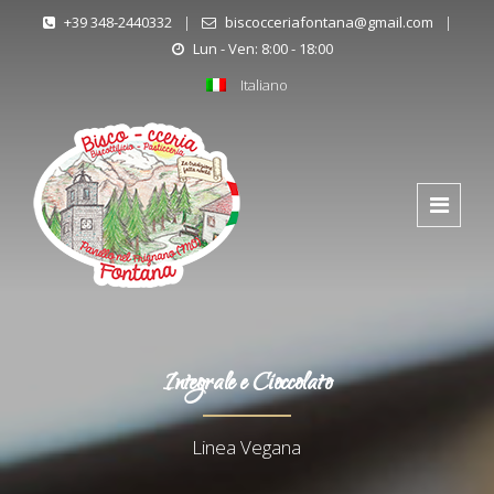
+39 348-2440332
|
biscocceriafontana@gmail.com
|
Lun - Ven: 8:00 - 18:00
Italiano
Integrale e Cioccolato
Linea Vegana