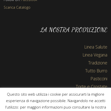
Scarica Catalogo
LA NOSTRA PRODUZIONE
Linea Salute
Linea Vegana
Tradizione
Tutto Burro
Pasticcini
Torte e Crostate
Questo sito web utilizza i cookie per assicurarti la migliore
esperienza di navigazione possibile. Navigandolo ne accetti
l'utilizzo: per maggiori informazioni puoi consultare la nostra
Copyright © 2015-2019 Bisco-cceria | Powered by
IS - Soluzioni