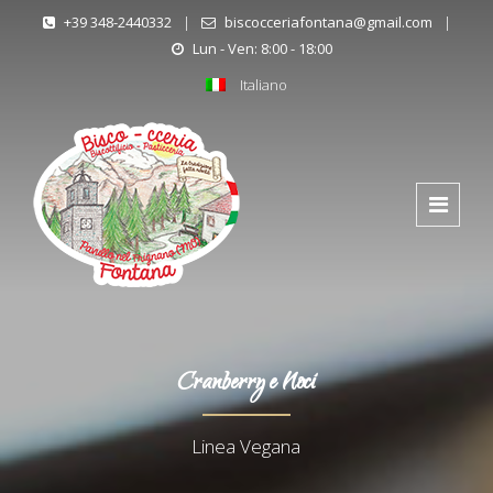
+39 348-2440332
|
biscocceriafontana@gmail.com
|
Lun - Ven: 8:00 - 18:00
Italiano
Cranberry e Noci
Linea Vegana