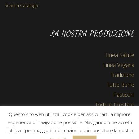
Scarica Catalogo
LA NOSTRA PRODUZIONE
Linea Salute
Linea Vegana
Tradizione
Tutto Burro
Pasticcini
Torte e Crostate
Questo sito web utilizza i cookie per assicurarti la migliore
esperienza di navigazione possibile. Navigandolo ne accetti
l'utilizzo: per maggiori informazioni puoi consultare la nostra
Copyright © 2015-2019 Bisco-cceria | Powered by
IS - Soluzioni