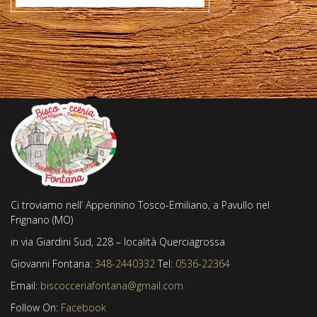
Ci troviamo nell’ Appennino Tosco-Emiliano, a Pavullo nel
Frignano (MO)
in via Giardini Sud, 228 – località Querciagrossa
Giovanni Fontana:
348-2440332
Tel:
0536-22364
Email:
biscocceriafontana@gmail.com
Follow On:
Facebook