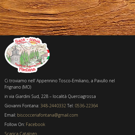
Ci troviamo nell’ Appennino Tosco-Emiliano, a Pavullo nel
Frignano (MO)
in via Giardini Sud, 228 – località Querciagrossa
Giovanni Fontana:
348-2440332
Tel:
0536-22364
Email:
biscocceriafontana@gmail.com
Follow On:
Facebook
Scarica Catalogo