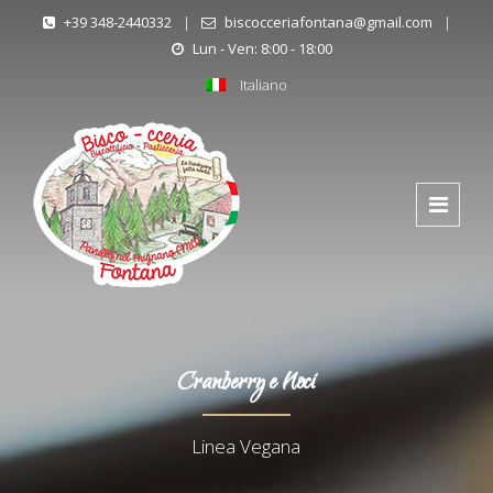
+39 348-2440332
|
biscocceriafontana@gmail.com
|
Lun - Ven: 8:00 - 18:00
Italiano
Cranberry e Noci
Linea Vegana